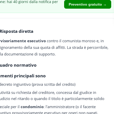
ne: hai 40 giorni dalla notifica per
Preventivo gratuito →
Risposta diretta
visoriamente esecutivo
contro il comunista moroso e, in
noramento della sua quota di affitti. La strada è percorribile,
e la documentazione di supporto.
uadro normativo
rimenti principali sono
creto ingiuntivo (prova scritta del credito)
ività su richiesta del creditore, concessa dal giudice in
udizio nel ritardo o quando il titolo è particolarmente solido
iale per il
condominio
: l'amministratore (o il facente
iuntivo provvisoriamente esecutivo per oneri non pagati,