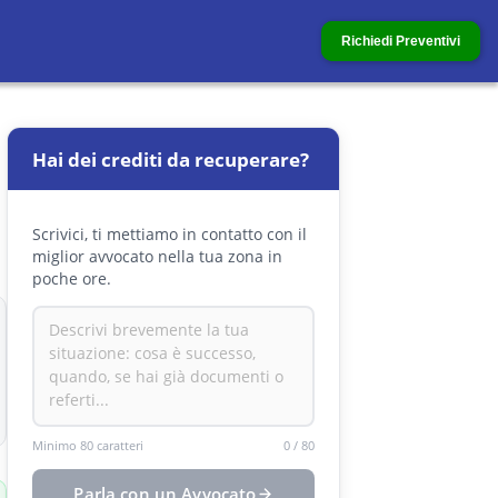
Richiedi Preventivi
Hai dei crediti da recuperare?
Scrivici, ti mettiamo in contatto con il
miglior avvocato nella tua zona in
poche ore.
Minimo 80 caratteri
0
/
80
Parla con un Avvocato