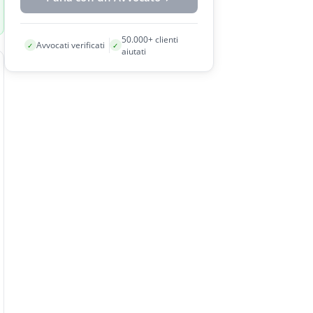
50.000+ clienti
Avvocati verificati
✓
✓
aiutati