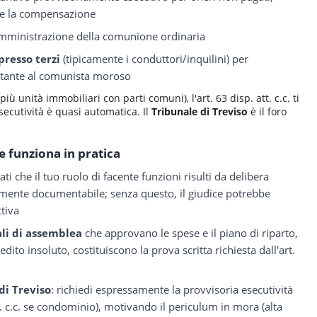
ire la compensazione
mministrazione della comunione ordinaria
resso terzi
(tipicamente i conduttori/inquilini) per
ettante al comunista moroso
iù unità immobiliari con parti comuni), l'art. 63 disp. att. c.c. ti
esecutività è quasi automatica. Il
Tribunale di Treviso
è il foro
 funziona in pratica
tati che il tuo ruolo di facente funzioni risulti da delibera
lmente documentabile; senza questo, il giudice potrebbe
ttiva
li di assemblea
che approvano le spese e il piano di riparto,
edito insoluto, costituiscono la prova scritta richiesta dall'art.
 di Treviso
: richiedi espressamente la provvisoria esecutività
att. c.c. se condominio), motivando il periculum in mora (alta