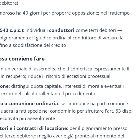
debitore)
 moroso ha 40 giorni per proporre opposizione; nel frattempo
543 c.p.c.)
: individua i
conduttori
come terzi debitori —
di pignoramento; il giudice ordina al conduttore di versare la
fino a soddisfazione del credito
osa conviene fare
n un verbale di assemblea che ti conferisca espressamente il
in recupero; riduce il rischio di eccezioni processuali
ione
: distingui quota capitale, interessi di mora e eventuali
 errori nel calcolo rallentano il procedimento
nio o comunione ordinaria
: se l'immobile ha parti comuni e
nquadra la fattispecie nel condominio per sfruttare l'art. 63 disp.
esecutività più agevolmente
ori e i contratti di locazione
: per il pignoramento presso
 del terzo debitore; meglio averle già pronte al momento del