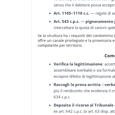
senza che il debitore possa eccep
Art. 1105–1110 c.c.
— regole di a
Art. 543 c.p.c.
—
pignoramento p
intercettare la quota di canoni sp
Se la struttura ha i requisiti del condominio (p
offre un canale privilegiato e la provvisoria 
competente per territorio.
Come
Verifica la legittimazione
: accer
assembleare (verbale) o sia forma
eccepire difetto di legittimazione a
Raccogli la prova scritta
: i
verba
più il rendiconto che evidenzia il cr
634 c.p.c.
Deposita il ricorso al Tribunale
ex art. 642 c.p.c. (o art. 63 disp. 