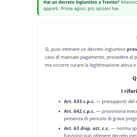
Hai
un decreto ingiuntivo
a Treviso
?
Attenzio
opporti.
Prima agisci, più opzioni hai.
Sì, puoi ottenere un decreto ingiuntivo
prov
caso di mancato pagamento, procedere al pig
ma occorre curare la legittimazione attiva 
Q
I rife
Art. 633 c.p.c.
— presupposti del de
Art. 642 c.p.c.
— provvisoria esecut
presenza di pericolo di grave pregi
Art. 63 disp. att. c.c.
— norma spec
funzioni) può ottenere decreto ing