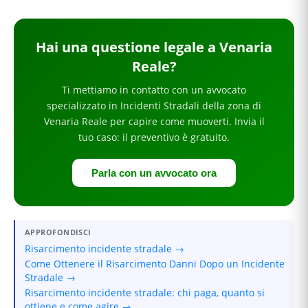
Hai
una questione legale
a Venaria
Reale
?
Ti mettiamo in contatto con un avvocato
specializzato in
Incidenti Stradali
della zona di
Venaria Reale
per
capire come muoverti
. Invia il
tuo caso: il preventivo è gratuito.
Parla con un avvocato ora
APPROFONDISCI
Risarcimento incidente stradale →
Come Ottenere il Risarcimento Danni Dopo un Incidente
Stradale →
Risarcimento incidente stradale: chi paga, quanto si
ottiene e come agire →