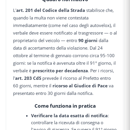
L'
art. 201 del Codice della Strada
stabilisce che,
quando la multa non viene contestata
immediatamente (come nel caso degli autovelox), il
verbale deve essere notificato al trasgressore — o al
proprietario del veicolo — entro
90 giorni
dalla
data di accertamento della violazione. Dal 24
ottobre al termine di gennaio corrono circa 95-100
giorni: se la notifica è avvenuta oltre il 91° giorno, il
verbale è
prescritto per decadenza
. Per i ricorsi,
l'
art. 203 CdS
prevede il ricorso al Prefetto entro
60 giorni, mentre il
ricorso al Giudice di Pace
va
presentato entro 30 giorni dalla notifica.
Come funziona in pratica
Verificare la data esatta di notifica
:
controllare la ricevuta di consegna o
l'avviso di giacenza. Se supera il 91° giorno