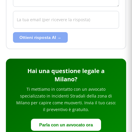
Ottieni risposta AI →
Hai
una questione legale
a
Milano
?
Ti mettiamo in contatto con un avvocato
specializzato in
Incidenti Stradali
della zona di
Milano
per
capire come muoverti
. Invia il tuo caso:
il preventivo è gratuito.
Parla con un avvocato ora