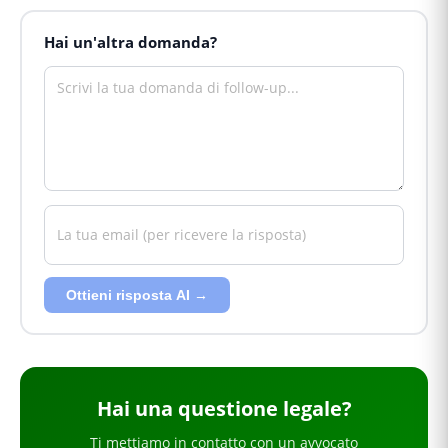
Hai un'altra domanda?
Ottieni risposta AI →
Hai
una questione legale
?
Ti mettiamo in contatto con un avvocato