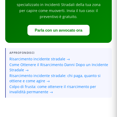
specializzato in
Incidenti Stradali
della tua zona
per
capire come muoverti
. Invia il tuo caso: il
preventivo è gratuito.
Parla con un avvocato ora
APPROFONDISCI
Risarcimento incidente stradale →
Come Ottenere il Risarcimento Danni Dopo un Incidente
Stradale →
Risarcimento incidente stradale: chi paga, quanto si
ottiene e come agire →
Colpo di frusta: come ottenere il risarcimento per
invalidità permanente →