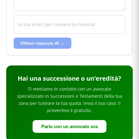
Ottieni risposta AI →
Hai
una successione o un’eredità
?
Ti mettiamo in contatto con un avvocato
specializzato in
Successioni e Testamenti
della tua
zona
per
tutelare la tua quota
. Invia il tuo caso: il
preventivo è gratuito.
Parla con un avvocato ora