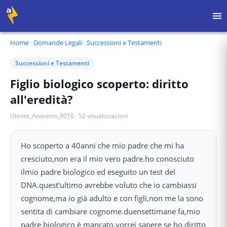
Home
·
Domande Legali
·
Successioni e Testamenti
Successioni e Testamenti
Figlio biologico scoperto: diritto
all'eredità?
Utente_Anonimo_9016
·
52
visualizzazioni
Ho scoperto a 40anni che mio padre che mi ha
cresciuto,non era il mio vero padre.ho conosciuto
ilmio padre biologico ed eseguito un test del
DNA.quest'ultimo avrebbe voluto che io cambiassi
cognome,ma io già adulto e con figli,non me la sono
sentita di cambiare cognome.duensettimane fa,mio
padre biologico è mancato,vorrei sapere se ho diritto