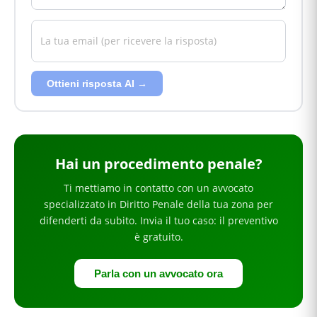
Ottieni risposta AI →
Hai
un procedimento penale
?
Ti mettiamo in contatto con un avvocato
specializzato in
Diritto Penale
della tua zona
per
difenderti da subito
. Invia il tuo caso: il preventivo
è gratuito.
Parla con un avvocato ora