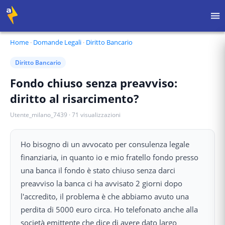
Home
·
Domande Legali
·
Diritto Bancario
Diritto Bancario
Fondo chiuso senza preavviso:
diritto al risarcimento?
Utente_milano_7439
·
71
visualizzazioni
Ho bisogno di un avvocato per consulenza legale
finanziaria, in quanto io e mio fratello fondo presso
una banca il fondo è stato chiuso senza darci
preavviso la banca ci ha avvisato 2 giorni dopo
l'accredito, il problema è che abbiamo avuto una
perdita di 5000 euro circa. Ho telefonato anche alla
società emittente che dice di avere dato largo