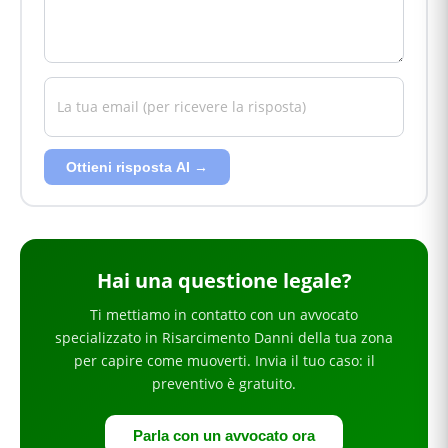
Ottieni risposta AI →
Hai
una questione legale
?
Ti mettiamo in contatto con un avvocato
specializzato in
Risarcimento Danni
della tua zona
per
capire come muoverti
. Invia il tuo caso: il
preventivo è gratuito.
Parla con un avvocato ora