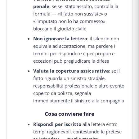
penale
: se sei stato assolto, controlla la
formula — «il fatto non sussiste» o
«l'imputato non lo ha commesso»
bloccano il giudizio civile
Non ignorare la lettera
: il silenzio non
equivale ad accettazione, ma perdere i
termini per rispondere o per proporre
eccezioni può pregiudicare la difesa
Valuta la copertura assicurativa
: se il
fatto riguarda un sinistro stradale,
responsabilità professionale o altro evento
coperto da polizza, segnala
immediatamente il sinistro alla compagnia
Cosa conviene fare
Rispondi per iscritto
alla lettera entro
tempi ragionevoli, contestando le pretese
se infondate — meglio tramite