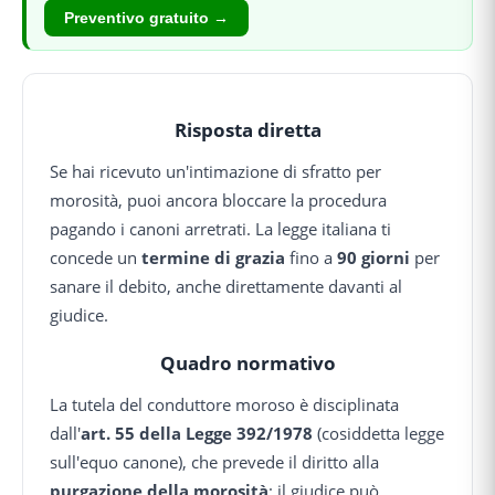
Preventivo gratuito →
Risposta diretta
Se hai ricevuto un'intimazione di sfratto per
morosità, puoi ancora bloccare la procedura
pagando i canoni arretrati. La legge italiana ti
concede un
termine di grazia
fino a
90 giorni
per
sanare il debito, anche direttamente davanti al
giudice.
Quadro normativo
La tutela del conduttore moroso è disciplinata
dall'
art. 55 della Legge 392/1978
(cosiddetta legge
sull'equo canone), che prevede il diritto alla
purgazione della morosità
: il giudice può