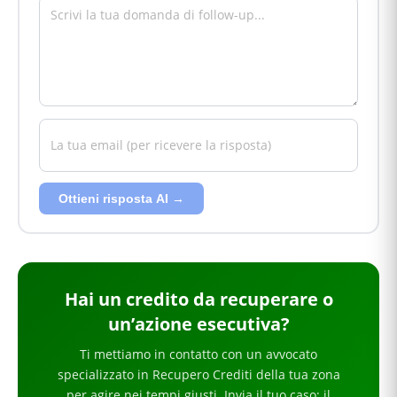
Ottieni risposta AI →
Hai
un credito da recuperare o
un’azione esecutiva
?
Ti mettiamo in contatto con un avvocato
specializzato in
Recupero Crediti
della tua zona
per
agire nei tempi giusti
. Invia il tuo caso: il