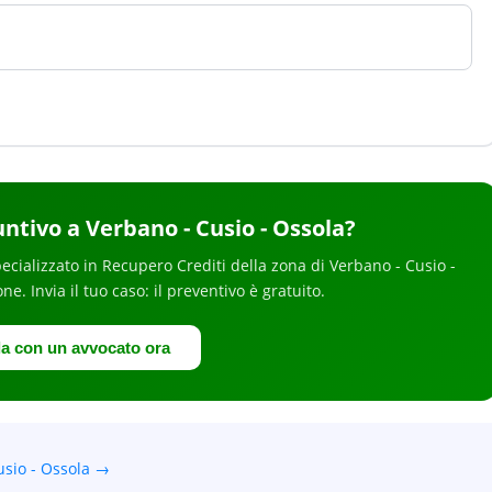
untivo
a Verbano - Cusio - Ossola
?
ecializzato in
Recupero Crediti
della zona di Verbano - Cusio -
one
. Invia il tuo caso: il preventivo è gratuito.
la con un avvocato ora
usio - Ossola →