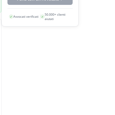
50.000+ clienti
Avvocati verificati
✓
✓
aiutati