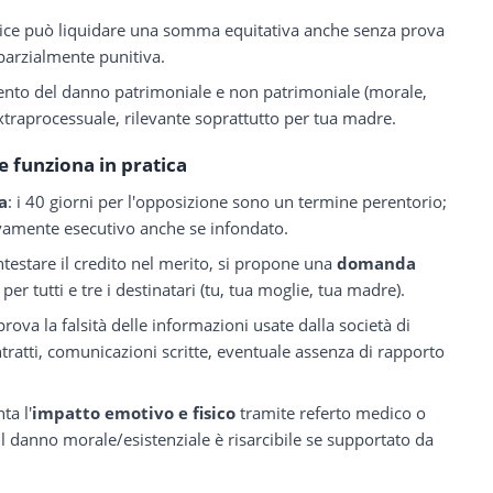
ice può liquidare una somma equitativa anche senza prova
parzialmente punitiva.
nto del danno patrimoniale e non patrimoniale (morale,
 extraprocessuale, rilevante soprattutto per tua madre.
 funziona in pratica
ca
: i 40 giorni per l'opposizione sono un termine perentorio;
tivamente esecutivo anche se infondato.
ontestare il credito nel merito, si propone una
domanda
per tutti e tre i destinatari (tu, tua moglie, tua madre).
rova la falsità delle informazioni usate dalla società di
ontratti, comunicazioni scritte, eventuale assenza di rapporto
ta l'
impatto emotivo e fisico
tramite referto medico o
l danno morale/esistenziale è risarcibile se supportato da