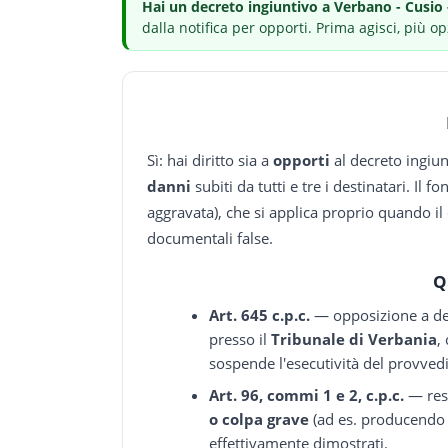
Hai
un decreto ingiuntivo
a Verbano - Cusio 
dalla notifica per opporti.
Prima agisci, più op
Sì: hai diritto sia a
opporti
al decreto ingiun
danni
subiti da tutti e tre i destinatari. Il f
aggravata), che si applica proprio quando il
documentali false.
Q
Art. 645 c.p.c.
— opposizione a dec
presso il
Tribunale di Verbania
,
sospende l'esecutività del provve
Art. 96, commi 1 e 2, c.p.c.
— resp
o colpa grave
(ad es. producendo i
effettivamente dimostrati.