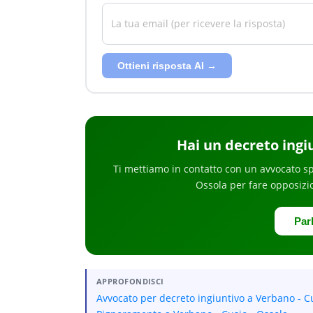
Ottieni risposta AI →
Hai
un decreto ingi
Ti mettiamo in contatto con un avvocato sp
Ossola
per
fare opposizi
Par
APPROFONDISCI
Avvocato per decreto ingiuntivo a Verbano - C