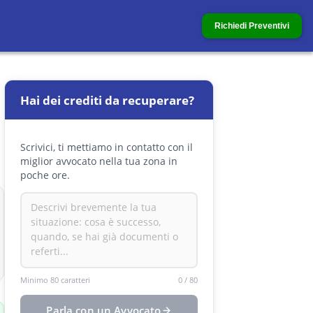
Richiedi Preventivi
Hai dei crediti da recuperare?
Scrivici, ti mettiamo in contatto con il
miglior avvocato nella tua zona in
poche ore.
Minimo 80 caratteri
0
/
80
Parla con un Avvocato