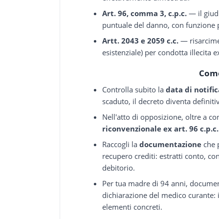
Art. 96, comma 3, c.p.c.
— il giud
puntuale del danno, con funzione 
Artt. 2043 e 2059 c.c.
— risarcime
esistenziale) per condotta illecita
Come
Controlla subito la
data di notifi
scaduto, il decreto diventa defini
Nell'atto di opposizione, oltre a c
riconvenzionale ex art. 96 c.p.c.
Raccogli la
documentazione
che p
recupero crediti: estratti conto, c
debitorio.
Per tua madre di 94 anni, documen
dichiarazione del medico curante: i
elementi concreti.