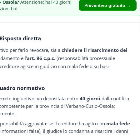
- Ossola
?
Attenzione: hai 40 giorni
Preventivo gratuito →
zioni hai.
Risposta diretta
tivo per farlo revocare, sia a
chiedere il risarcimento dei
ondamento è l'
art. 96 c.p.c.
(responsabilità processuale
 creditore agisce in giudizio con mala fede o su basi
uadro normativo
reto ingiuntivo: va depositata entro
40 giorni
dalla notifica
 competente per la provincia di Verbano-Cusio-Ossola;
dimento.
onsabilità aggravata: se il creditore ha agito con
mala fede
nformazioni false), il giudice lo condanna a risarcire i danni