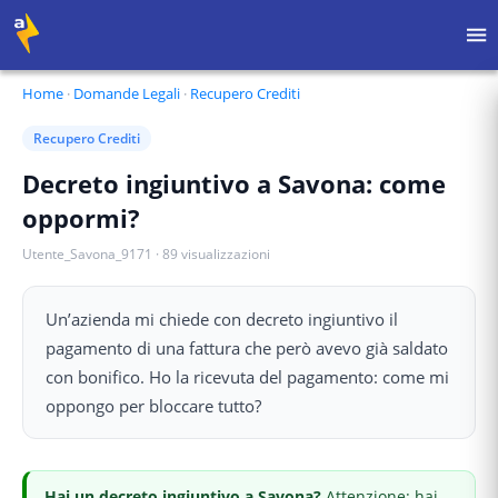
Home
·
Domande Legali
·
Recupero Crediti
Recupero Crediti
Decreto ingiuntivo a Savona: come
oppormi?
Utente_Savona_9171
·
89
visualizzazioni
Un’azienda mi chiede con decreto ingiuntivo il
pagamento di una fattura che però avevo già saldato
con bonifico. Ho la ricevuta del pagamento: come mi
oppongo per bloccare tutto?
Hai
un decreto ingiuntivo
a Savona
?
Attenzione: hai