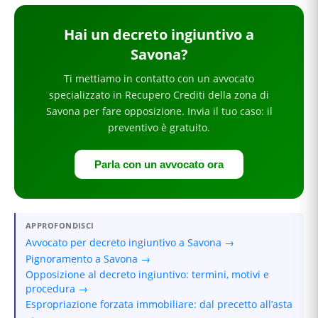
Hai
un decreto ingiuntivo
a
Savona
?
Ti mettiamo in contatto con un avvocato
specializzato in
Recupero Crediti
della zona di
Savona
per
fare opposizione
. Invia il tuo caso: il
preventivo è gratuito.
Parla con un avvocato ora
APPROFONDISCI
Avvocato per decreto ingiuntivo a Savona →
Pignoramento a Savona →
Opposizione al decreto ingiuntivo: termini, motivi e
procedura →
Espropriazione forzata immobiliare: dal precetto all’asta