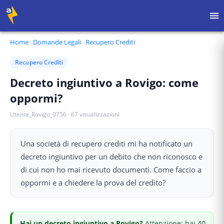
Home
·
Domande Legali
·
Recupero Crediti
Recupero Crediti
Decreto ingiuntivo a Rovigo: come
oppormi?
Utente_Rovigo_9756
·
67
visualizzazioni
Una società di recupero crediti mi ha notificato un
decreto ingiuntivo per un debito che non riconosco e
di cui non ho mai ricevuto documenti. Come faccio a
oppormi e a chiedere la prova del credito?
Hai
un decreto ingiuntivo
a Rovigo
?
Attenzione: hai 40