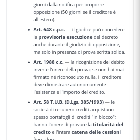
giorni dalla notifica per proporre
opposizione (50 giorni se il creditore è
all'estero).
Art. 648 c.p.c.
— il giudice può concedere
la
provvisoria esecuzione
del decreto
anche durante il giudizio di opposizione,
ma solo in presenza di prova scritta solida.
Art. 1988 c.c.
— la ricognizione del debito
inverte l'onere della prova; se non hai mai
firmato né riconosciuto nulla, il creditore
deve dimostrare autonomamente
l'esistenza e l'importo del credito.
Art. 58 T.U.B. (D.Lgs. 385/1993)
— le
società di recupero crediti acquistano
spesso portafogli di crediti "in blocco";
hanno l'onere di provare la
titolarità del
credito
e l'intera
catena delle cessioni
fino a loro.