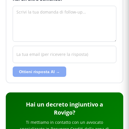
Ottieni risposta AI →
Hai
un decreto ingiuntivo
a
Rovigo
?
Ti mettiamo in contatto con un avvocato
specializzato in
Recupero Crediti
della zona di