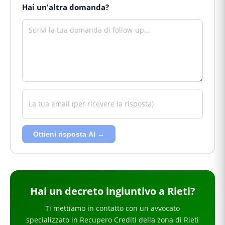
Hai un'altra domanda?
Ottieni risposta AI →
Hai
un decreto ingiuntivo
a Rieti
?
Ti mettiamo in contatto con un avvocato
specializzato in
Recupero Crediti
della zona di Rieti