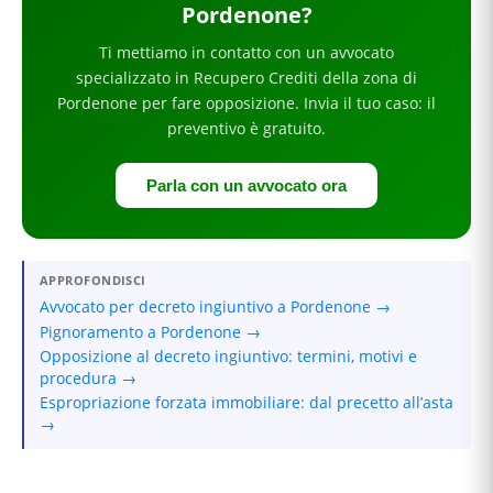
Pordenone
?
Ti mettiamo in contatto con un avvocato
specializzato in
Recupero Crediti
della zona di
Pordenone
per
fare opposizione
. Invia il tuo caso: il
preventivo è gratuito.
Parla con un avvocato ora
APPROFONDISCI
Avvocato per decreto ingiuntivo a Pordenone →
Pignoramento a Pordenone →
Opposizione al decreto ingiuntivo: termini, motivi e
procedura →
Espropriazione forzata immobiliare: dal precetto all’asta
→