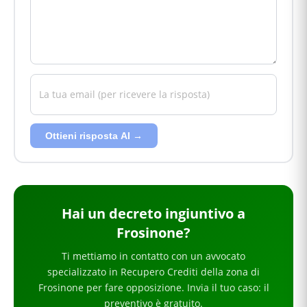
Ottieni risposta AI →
Hai
un decreto ingiuntivo
a
Frosinone
?
Ti mettiamo in contatto con un avvocato
specializzato in
Recupero Crediti
della zona di
Frosinone
per
fare opposizione
. Invia il tuo caso: il
preventivo è gratuito.