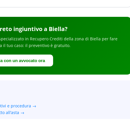
reto ingiuntivo
a Biella
?
specializzato in
Recupero Crediti
della zona di Biella
per
fare
ia il tuo caso: il preventivo è gratuito.
la con un avvocato ora
otivi e procedura →
to all’asta →