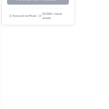
50.000+ clienti
Avvocati verificati
✓
✓
aiutati