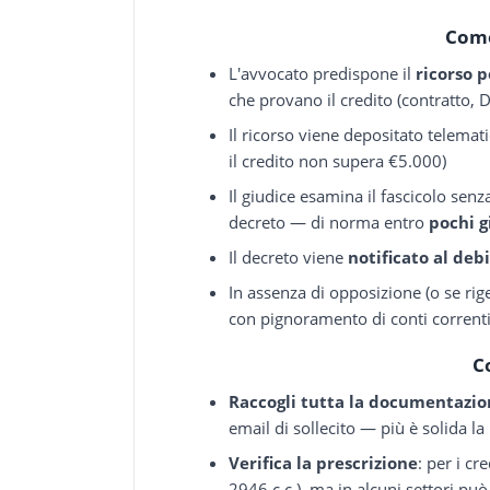
Come
L'avvocato predispone il
ricorso 
che provano il credito (contratto, DD
Il ricorso viene depositato telema
il credito non supera €5.000)
Il giudice esamina il fascicolo senz
decreto — di norma entro
pochi g
Il decreto viene
notificato al deb
In assenza di opposizione (o se rige
con pignoramento di conti correnti
C
Raccogli tutta la documentazi
email di sollecito — più è solida l
Verifica la prescrizione
: per i c
2946 c.c.), ma in alcuni settori pu