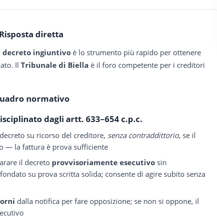
Risposta diretta
l
decreto ingiuntivo
è lo strumento più rapido per ottenere
ato. Il
Tribunale di Biella
è il foro competente per i creditori
uadro normativo
isciplinato dagli
artt. 633–654 c.p.c.
l decreto su ricorso del creditore,
senza contraddittorio
, se il
o — la fattura è prova sufficiente
iarare il decreto
provvisoriamente esecutivo
sin
 fondato su prova scritta solida; consente di agire subito senza
iorni
dalla notifica per fare opposizione; se non si oppone, il
secutivo