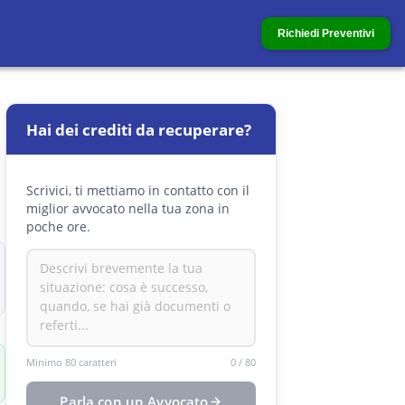
Richiedi Preventivi
Hai dei crediti da recuperare?
Scrivici, ti mettiamo in contatto con il
miglior avvocato nella tua zona in
poche ore.
Minimo 80 caratteri
0
/
80
Parla con un Avvocato