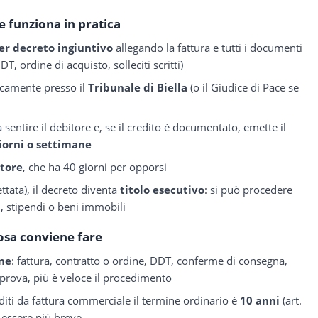
 funziona in pratica
per decreto ingiuntivo
allegando la fattura e tutti i documenti
T, ordine di acquisto, solleciti scritti)
ticamente presso il
Tribunale di Biella
(o il Giudice di Pace se
a sentire il debitore e, se il credito è documentato, emette il
iorni o settimane
itore
, che ha 40 giorni per opporsi
ttata), il decreto diventa
titolo esecutivo
: si può procedere
, stipendi o beni immobili
osa conviene fare
one
: fattura, contratto o ordine, DDT, conferme di consegna,
a prova, più è veloce il procedimento
rediti da fattura commerciale il termine ordinario è
10 anni
(art.
ò essere più breve