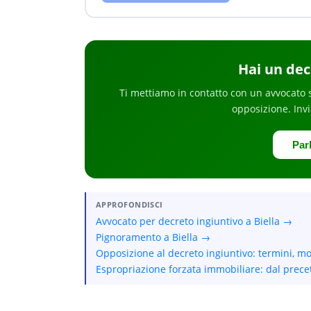
Hai
un dec
Ti mettiamo in contatto con un avvocato 
opposizione
. Inv
Par
APPROFONDISCI
Avvocato per decreto ingiuntivo a Biella →
Pignoramento a Biella →
Opposizione al decreto ingiuntivo: termini, m
Espropriazione forzata immobiliare: dal precet