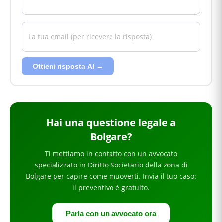
Ottieni risposta AI →
Hai
una questione legale
a
Bolgare
?
Ti mettiamo in contatto con un avvocato
specializzato in
Diritto Societario
della zona di
Bolgare
per
capire come muoverti
. Invia il tuo caso:
il preventivo è gratuito.
Parla con un avvocato ora