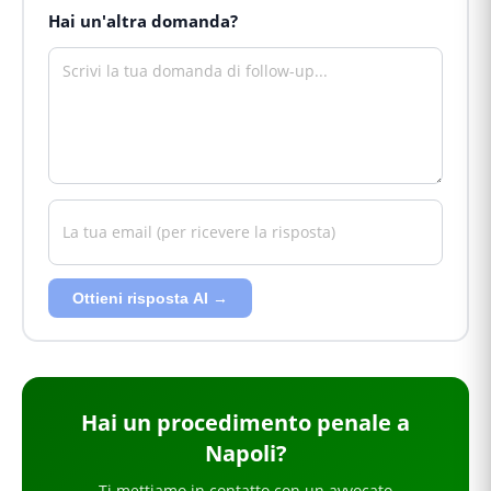
Hai un'altra domanda?
Ottieni risposta AI →
Hai
un procedimento penale
a
Napoli
?
Ti mettiamo in contatto con un avvocato