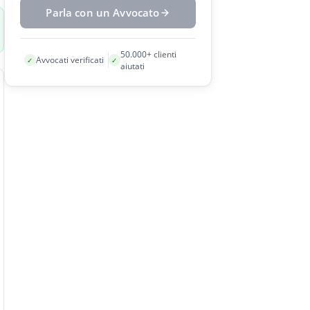
Parla con un Avvocato
50.000+ clienti
Avvocati verificati
✓
✓
aiutati