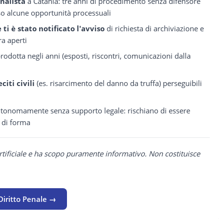
nalista
a Catania: tre anni di procedimento senza difensore
 alcune opportunità processuali
e ti è stato notificato l'avviso
di richiesta di archiviazione e
ra aperti
odotta negli anni (esposti, riscontri, comunicazioni dalla
eciti civili
(es. risarcimento del danno da truffa) perseguibili
autonomamente senza supporto legale: rischiano di essere
 di forma
rtificiale e ha scopo puramente informativo. Non costituisce
Diritto Penale →