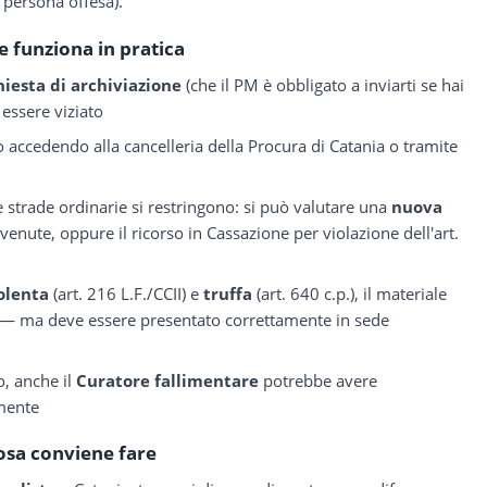
 persona offesa).
 funziona in pratica
hiesta di archiviazione
(che il PM è obbligato a inviarti se hai
 essere viziato
lo accedendo alla cancelleria della Procura di Catania o tramite
 le strade ordinarie si restringono: si può valutare una
nuova
venute, oppure il ricorso in Cassazione per violazione dell'art.
olenta
(art. 216 L.F./CCII) e
truffa
(art. 640 c.p.), il materiale
 — ma deve essere presentato correttamente in sede
o, anche il
Curatore fallimentare
potrebbe avere
mente
osa conviene fare