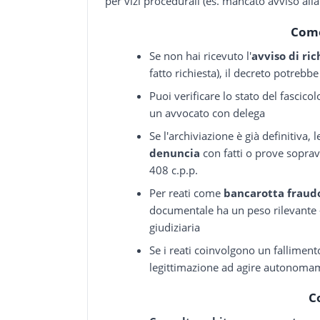
per vizi procedurali (es. mancato avviso alla
Come
Se non hai ricevuto l'
avviso di ric
fatto richiesta), il decreto potrebbe
Puoi verificare lo stato del fascico
un avvocato con delega
Se l'archiviazione è già definitiva,
denuncia
con fatti o prove soprav
408 c.p.p.
Per reati come
bancarotta fraud
documentale ha un peso rilevante
giudiziaria
Se i reati coinvolgono un falliment
legittimazione ad agire autonoma
C