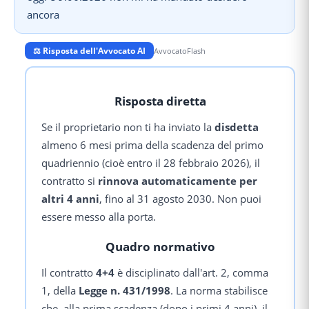
ancora
⚖️ Risposta dell'Avvocato AI
AvvocatoFlash
Risposta diretta
Se il proprietario non ti ha inviato la
disdetta
almeno 6 mesi prima della scadenza del primo
quadriennio (cioè entro il 28 febbraio 2026), il
contratto si
rinnova automaticamente per
altri 4 anni
, fino al 31 agosto 2030. Non puoi
essere messo alla porta.
Quadro normativo
Il contratto
4+4
è disciplinato dall'art. 2, comma
1, della
Legge n. 431/1998
. La norma stabilisce
che, alla prima scadenza (dopo i primi 4 anni), il