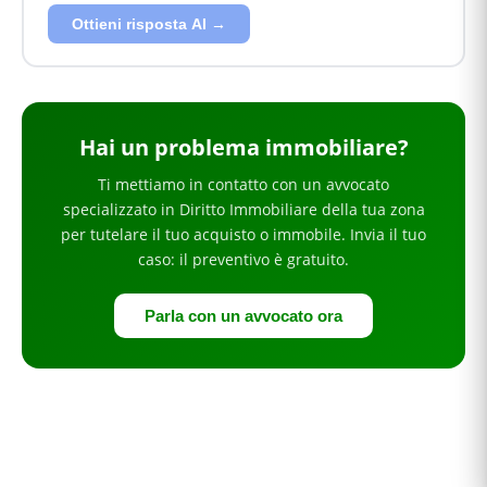
Ottieni risposta AI →
Hai
un problema immobiliare
?
Ti mettiamo in contatto con un avvocato
specializzato in
Diritto Immobiliare
della tua zona
per
tutelare il tuo acquisto o immobile
. Invia il tuo
caso: il preventivo è gratuito.
Parla con un avvocato ora