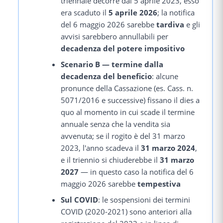
triennale decorre dal 5 aprile 2023, esso
era scaduto il
5 aprile 2026
; la notifica
del 6 maggio 2026 sarebbe
tardiva
e gli
avvisi sarebbero annullabili per
decadenza del potere impositivo
Scenario B — termine dalla
decadenza del beneficio
: alcune
pronunce della Cassazione (es. Cass. n.
5071/2016 e successive) fissano il dies a
quo al momento in cui scade il termine
annuale senza che la vendita sia
avvenuta; se il rogito è del 31 marzo
2023, l'anno scadeva il
31 marzo 2024
,
e il triennio si chiuderebbe il
31 marzo
2027
— in questo caso la notifica del 6
maggio 2026 sarebbe
tempestiva
Sul COVID
: le sospensioni dei termini
COVID (2020-2021) sono anteriori alla