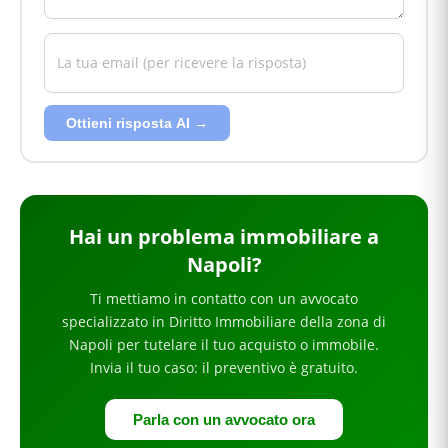
Ottieni risposta AI →
Hai
un problema immobiliare
a
Napoli
?
Ti mettiamo in contatto con un avvocato
specializzato in
Diritto Immobiliare
della zona di
Napoli
per
tutelare il tuo acquisto o immobile
.
Invia il tuo caso: il preventivo è gratuito.
Parla con un avvocato ora