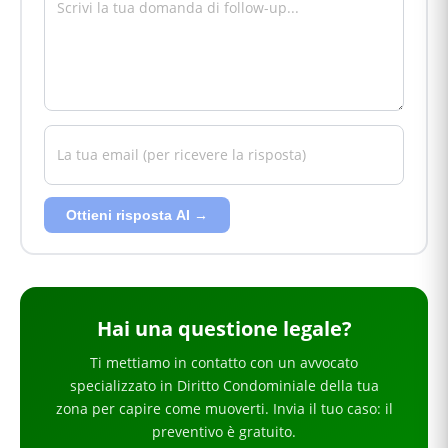
Ottieni risposta AI →
Hai
una questione legale
?
Ti mettiamo in contatto con un avvocato
specializzato in
Diritto Condominiale
della tua
zona
per
capire come muoverti
. Invia il tuo caso: il
preventivo è gratuito.