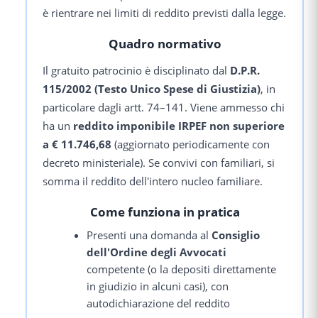
è rientrare nei limiti di reddito previsti dalla legge.
Quadro normativo
Il gratuito patrocinio è disciplinato dal
D.P.R.
115/2002 (Testo Unico Spese di Giustizia)
, in
particolare dagli artt. 74–141. Viene ammesso chi
ha un
reddito imponibile IRPEF non superiore
a € 11.746,68
(aggiornato periodicamente con
decreto ministeriale). Se convivi con familiari, si
somma il reddito dell'intero nucleo familiare.
Come funziona in pratica
Presenti una domanda al
Consiglio
dell'Ordine degli Avvocati
competente (o la depositi direttamente
in giudizio in alcuni casi), con
autodichiarazione del reddito