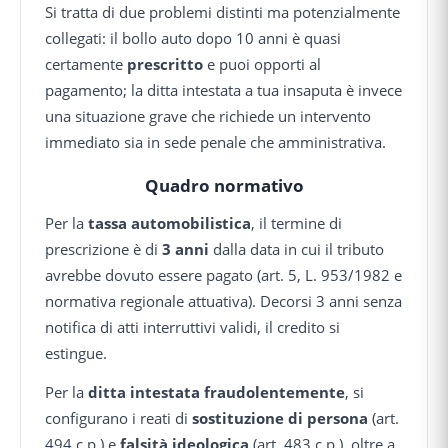
Si tratta di due problemi distinti ma potenzialmente
collegati: il bollo auto dopo 10 anni è quasi
certamente
prescritto
e puoi opporti al
pagamento; la ditta intestata a tua insaputa è invece
una situazione grave che richiede un intervento
immediato sia in sede penale che amministrativa.
Quadro normativo
Per la
tassa automobilistica
, il termine di
prescrizione è di
3 anni
dalla data in cui il tributo
avrebbe dovuto essere pagato (art. 5, L. 953/1982 e
normativa regionale attuativa). Decorsi 3 anni senza
notifica di atti interruttivi validi, il credito si
estingue.
Per la
ditta intestata fraudolentemente
, si
configurano i reati di
sostituzione di persona
(art.
494 c.p.) e
falsità ideologica
(art. 483 c.p.), oltre a