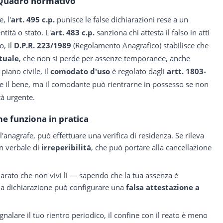
Quadro normativo
, l'
art. 495 c.p.
punisce le false dichiarazioni rese a un
ntità o stato. L'
art. 483 c.p.
sanziona chi attesta il falso in atti
o, il
D.P.R. 223/1989
(Regolamento Anagrafico) stabilisce che
tuale
, che non si perde per assenze temporanee, anche
piano civile, il
comodato d'uso
è regolato dagli
artt. 1803-
are il bene, ma il comodante può rientrarne in possesso se non
tà urgente.
e funziona in pratica
ll'anagrafe, può effettuare una verifica di residenza. Se rileva
un verbale di
irreperibilità
, che può portare alla cancellazione
arato che non vivi lì — sapendo che la tua assenza è
la dichiarazione può configurare una
falsa attestazione a
egnalare il tuo rientro periodico, il confine con il reato è meno