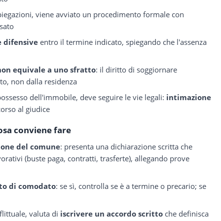
spiegazioni, viene avviato un procedimento formale con
ssato
 difensive
entro il termine indicato, spiegando che l'assenza
non equivale a uno sfratto
: il diritto di soggiornare
o, non dalla residenza
ossesso dell'immobile, deve seguire le vie legali:
intimazione
icorso al giudice
osa conviene fare
zione del comune
: presenta una dichiarazione scritta che
vorativi (buste paga, contratti, trasferte), allegando prove
tto di comodato
: se sì, controlla se è a termine o precario; se
i
littuale, valuta di
iscrivere un accordo scritto
che definisca