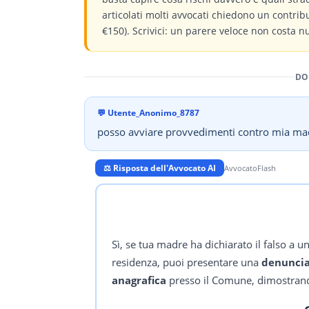
articolati molti avvocati chiedono un contri
€150). Scrivici: un parere veloce non costa n
DO
💬
Utente_Anonimo_8787
posso avviare provvedimenti contro mia madre
⚖️ Risposta dell'Avvocato AI
AvvocatoFlash
Sì, se tua madre ha dichiarato il falso a un
residenza, puoi presentare una
denuncia
anagrafica
presso il Comune, dimostrando 