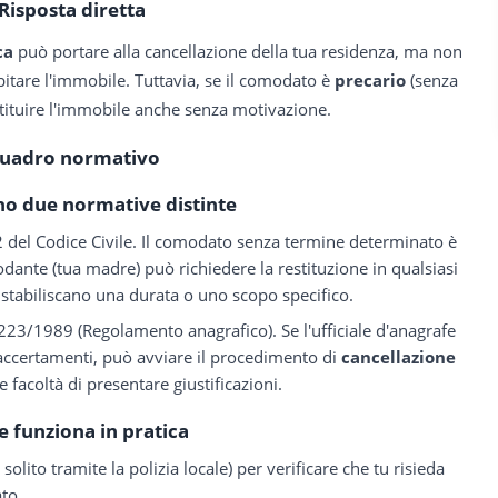
Risposta diretta
ca
può portare alla cancellazione della tua residenza, ma non
bitare l'immobile. Tuttavia, se il comodato è
precario
(senza
stituire l'immobile anche senza motivazione.
uadro normativo
ano due normative distinte
2 del Codice Civile. Il comodato senza termine determinato è
odante (tua madre) può richiedere la restituzione in qualsiasi
 stabiliscano una durata o uno scopo specifico.
 223/1989 (Regolamento anagrafico). Se l'ufficiale d'anagrafe
i accertamenti, può avviare il procedimento di
cancellazione
e facoltà di presentare giustificazioni.
 funziona in pratica
solito tramite la polizia locale) per verificare che tu risieda
ato