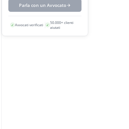
Parla con un Avvocato
50.000+ clienti
Avvocati verificati
✓
✓
aiutati