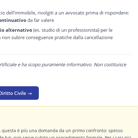
scio dell'immobile, rivolgiti a un avvocato prima di rispondere:
ontinuativo
da far valere
io alternativo
(es. studio di un professionista) per le
a non subire conseguenze pratiche dalla cancellazione
rtificiale e ha scopo puramente informativo. Non costituisce
iritto Civile →
a, questa è più una domanda da un primo confronto: spesso
de hai, non serve subito un procedimento formale. Per i casi più