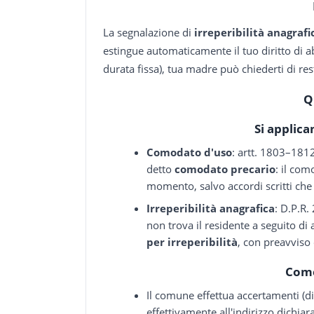
La segnalazione di
irreperibilità anagrafi
estingue automaticamente il tuo diritto di a
durata fissa), tua madre può chiederti di re
Q
Si applic
Comodato d'uso
: artt. 1803–181
detto
comodato precario
: il com
momento, salvo accordi scritti che
Irreperibilità anagrafica
: D.P.R.
non trova il residente a seguito d
per irreperibilità
, con preavviso 
Come
Il comune effettua accertamenti (di 
effettivamente all'indirizzo dichiar