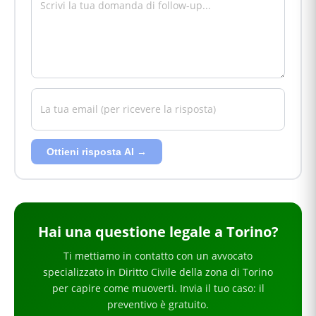
Ottieni risposta AI →
Hai
una questione legale
a Torino
?
Ti mettiamo in contatto con un avvocato
specializzato in
Diritto Civile
della zona di Torino
per
capire come muoverti
. Invia il tuo caso: il
preventivo è gratuito.