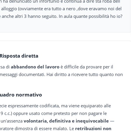
on ha denunciato un infortunio e continua a dire sta roba dell
l alloggio (ovviamente era tutto a nero ,dove eravamo noi del
anche altri 3 hanno seguito. In aula quante possibilità ho io?
Risposta diretta
usa di
abbandono del lavoro
è difficile da provare per il
 messaggi documentati. Hai diritto a ricevere tutto quanto non
uadro normativo
ecie espressamente codificata, ma viene equiparato alle
19 c.c.) oppure usato come pretesto per non pagare le
di un'assenza
volontaria, definitiva e inequivocabile
—
voratore dimostra di essere malato. Le
retribuzioni non