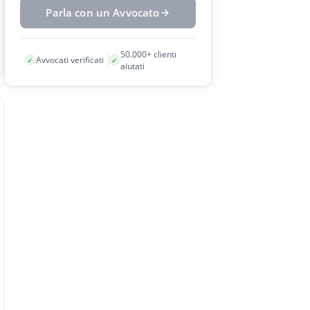
Parla con un Avvocato
50.000+ clienti
Avvocati verificati
✓
✓
aiutati