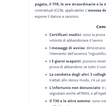
pagate, il TFR, le ore straordinarie e la 
contrattuali (CCNL applicabile). L'
omessa de
espone il datore a sanzioni.
Come
Certificati medici
: sono la prova 
volontà di abbandonare il lavoro
I messaggi di avviso
: dimostrano
l'elemento dell'assenza "ingiustific
I 3 giorni scoperti
: possono esser
prova di abbandono se tutto il cont
La condotta degli altri 3 collegh
trattati allo stesso modo, c'è un po
L'infortunio non denunciato
: è
segnalato anche all'INAIL e all'Isp
Il 730 e le altre somme
: sono cr