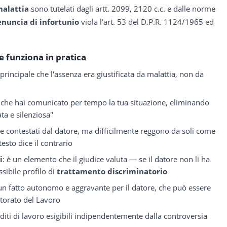
malattia
sono tutelati dagli artt. 2099, 2120 c.c. e dalle norme
nuncia di infortunio
viola l'art. 53 del D.P.R. 1124/1965 ed
 funziona in pratica
principale che l'assenza era giustificata da malattia, non da
 che hai comunicato per tempo la tua situazione, eliminando
ata e silenziosa"
e contestati dal datore, ma difficilmente reggono da soli come
esto dice il contrario
i
: è un elemento che il giudice valuta — se il datore non li ha
ssibile profilo di
trattamento discriminatorio
 un fatto autonomo e aggravante per il datore, che può essere
ettorato del Lavoro
editi di lavoro esigibili indipendentemente dalla controversia