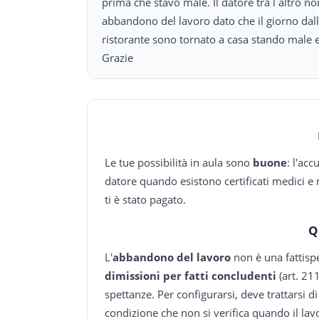
prima che stavo male. Il datore tra l altro n
abbandono del lavoro dato che il giorno dal
ristorante sono tornato a casa stando male e 
Grazie
Le tue possibilità in aula sono
buone
: l'acc
datore quando esistono certificati medici e
ti è stato pagato.
Q
L'
abbandono del lavoro
non è una fattisp
dimissioni per fatti concludenti
(art. 21
spettanze. Per configurarsi, deve trattarsi 
condizione che non si verifica quando il la