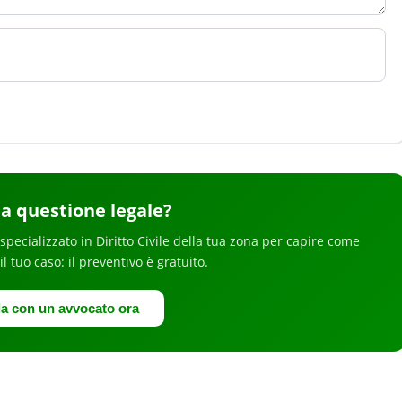
a questione legale
?
specializzato in
Diritto Civile
della tua zona
per
capire come
 il tuo caso: il preventivo è gratuito.
la con un avvocato ora