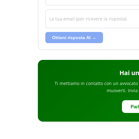
Ottieni risposta AI →
Hai
un
Ti mettiamo in contatto con un avvocato 
muoverti
. Invia
Par