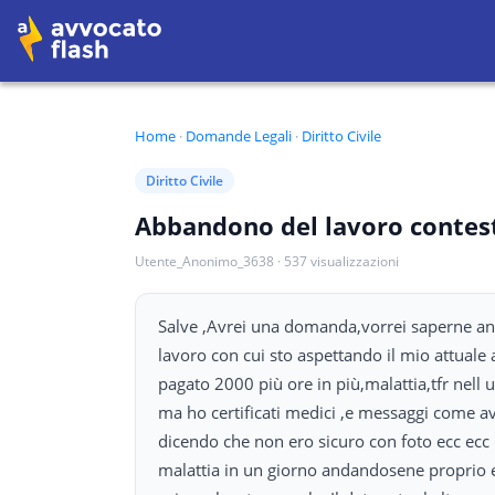
Home
·
Domande Legali
·
Diritto Civile
Diritto Civile
Abbandono del lavoro contesta
Utente_Anonimo_3638
·
537
visualizzazioni
Salve ,Avrei una domanda,vorrei saperne anch
lavoro con cui sto aspettando il mio attuale
pagato 2000 più ore in più,malattia,tfr nell
ma ho certificati medici ,e messaggi come a
dicendo che non ero sicuro con foto ecc ecc 
malattia in un giorno andandosene proprio e 