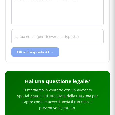
Ottieni risposta AI →
Hai
una questione legale
?
Ti mettiamo in contatto con un avvocato
specializzato in
Diritto Civile
della tua zona
per
capire come muoverti
. Invia il tuo caso: il
preventivo è gratuito.