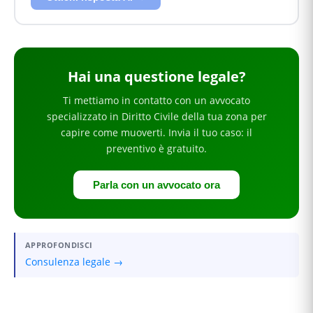
Hai
una questione legale
?
Ti mettiamo in contatto con un avvocato
specializzato in
Diritto Civile
della tua zona
per
capire come muoverti
. Invia il tuo caso: il
preventivo è gratuito.
Parla con un avvocato ora
APPROFONDISCI
Consulenza legale →