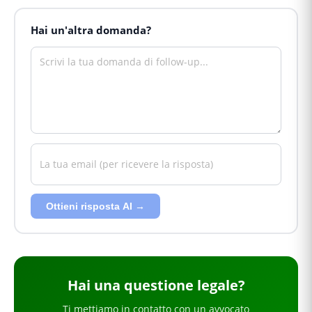
Hai un'altra domanda?
Ottieni risposta AI →
Hai
una questione legale
?
Ti mettiamo in contatto con un avvocato