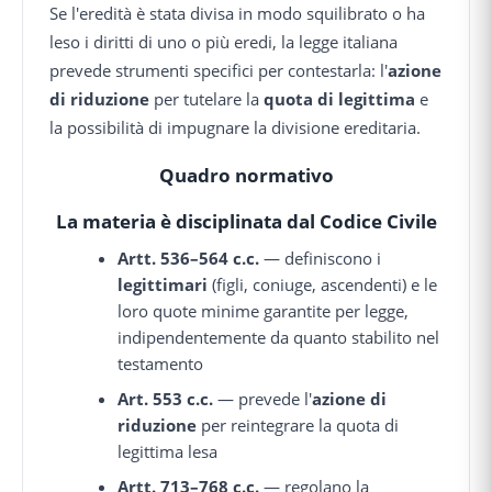
Se l'eredità è stata divisa in modo squilibrato o ha
leso i diritti di uno o più eredi, la legge italiana
prevede strumenti specifici per contestarla: l'
azione
di riduzione
per tutelare la
quota di legittima
e
la possibilità di impugnare la divisione ereditaria.
Quadro normativo
La materia è disciplinata dal
Codice Civile
Artt. 536–564 c.c.
— definiscono i
legittimari
(figli, coniuge, ascendenti) e le
loro quote minime garantite per legge,
indipendentemente da quanto stabilito nel
testamento
Art. 553 c.c.
— prevede l'
azione di
riduzione
per reintegrare la quota di
legittima lesa
Artt. 713–768 c.c.
— regolano la