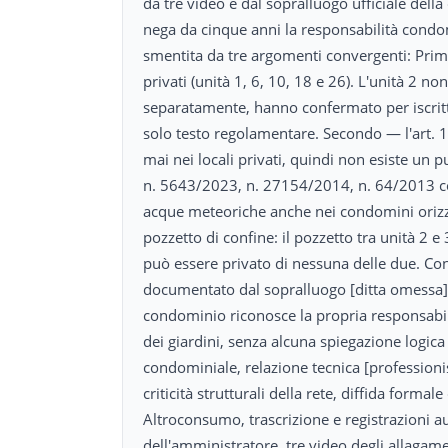
da tre video e dal sopralluogo ufficiale dell
nega da cinque anni la responsabilità condom
smentita da tre argomenti convergenti: Primo 
privati (unità 1, 6, 10, 18 e 26). L'unità 2 n
separatamente, hanno confermato per iscritto
solo testo regolamentare. Secondo — l'art. 
mai nei locali privati, quindi non esiste un 
n. 5643/2023, n. 27154/2014, n. 64/2013 co
acque meteoriche anche nei condomini orizzon
pozzetto di confine: il pozzetto tra unità 2 
può essere privato di nessuna delle due. Con
documentato dal sopralluogo [ditta omessa] 
condominio riconosce la propria responsabili
dei giardini, senza alcuna spiegazione logic
condominiale, relazione tecnica [profession
criticità strutturali della rete, diffida formal
Altroconsumo, trascrizione e registrazioni 
dell'amministratore, tre video degli allagame