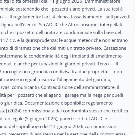
a ditta [ditta omessa] dell'11 giugno 2026. L'amministratore
iniale sostenendo che i pozzetti siano privati. La sua tesi è
— il regolamento: l'art. 4 elenca tassativamente i soli pozzetti
on figura nell'elenco. Sia ADUC che Altroconsumo, interpellati
 che il pozzetto dell'unità 2 è condominiale sulla base del
1117 c.c. e la giurisprudenza: le acque meteoriche non entrano
punto di diramazione che delimiti un tratto privato. Cassazione
nfermano la condominialità degli impianti di smaltimento
tali e anche per tubazioni in giardini privati. Terzo — il
e 3 raccoglie una grondaia condivisa tra due proprietà — non
tribuisce in egual misura all'allagamento del giardino,
(vasi comunicanti). Contraddizione dell'amministratore: il
tà per i pozzetti che allagano i garage ma la nega per quelli
a o giuridica. Documentazione disponibile: regolamento
ista] (2024) commissionata dal condominio stesso che certifica
e di un legale (5 giugno 2026), pareri scritti di ADUC e
audio del sopralluogo dell'11 giugno 2026 con ammissioni
nti. Necessito di assistenza per la gestione della controversia,