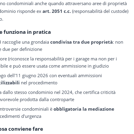
tano condominiali anche quando attraversano aree di proprietà
ndominio risponde ex
art. 2051 c.c.
(responsabilità del custode)
o.
 funziona in pratica
e 3 raccoglie una grondaia
condivisa tra due proprietà
: non
e due per definizione
ore (riconosce la responsabilità per i garage ma non per i
nibile e può essere usata come ammissione in giudizio
uogo dell'11 giugno 2026 con eventuali ammissioni
ilizzabili
nel procedimento
dallo stesso condominio nel 2024, che certifica criticità
 favorevole prodotta dalla controparte
controversie condominiali è
obbligatoria la mediazione
rocedimenti d'urgenza
osa conviene fare