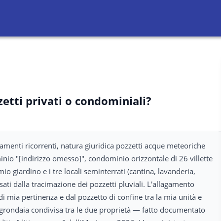
etti privati o condominiali?
menti ricorrenti, natura giuridica pozzetti acque meteoriche
inio "[indirizzo omesso]", condominio orizzontale di 26 villette
 giardino e i tre locali seminterrati (cantina, lavanderia,
ati dalla tracimazione dei pozzetti pluviali. L'allagamento
mia pertinenza e dal pozzetto di confine tra la mia unità e
a grondaia condivisa tra le due proprietà — fatto documentato