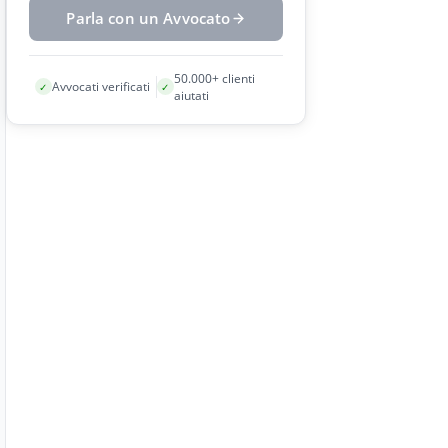
Parla con un Avvocato
50.000+ clienti
Avvocati verificati
✓
✓
aiutati