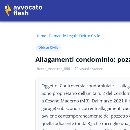
Home
·
Domande Legali
·
Diritto Civile
Diritto Civile
Allagamenti condominio: pozz
Utente_Anonimo_6661
·
72
visualizzazioni
Oggetto: Controversia condominiale — allaga
Sono proprietario dell'unità n. 2 del Condom
a Cesano Maderno (MB). Dal marzo 2021 il mio
garage) subiscono ricorrenti allagamenti caus
avviene contemporaneamente dal pozzetto di 
quella adiacente (unità 3), che raccoglie un