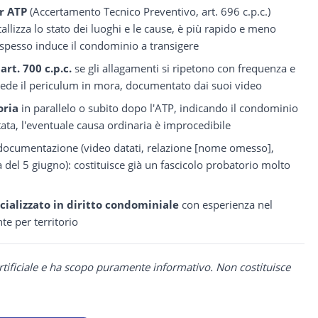
r ATP
(Accertamento Tecnico Preventivo, art. 696 c.p.c.)
allizza lo stato dei luoghi e le cause, è più rapido e meno
e spesso induce il condominio a transigere
art. 700 c.p.c.
se gli allagamenti si ripetono con frequenza e
hiede il periculum in mora, documentato dai suoi video
oria
in parallelo o subito dopo l'ATP, indicando il condominio
ta, l'eventuale causa ordinaria è improcedibile
a documentazione (video datati, relazione [nome omesso],
del 5 giugno): costituisce già un fascicolo probatorio molto
cializzato in diritto condominiale
con esperienza nel
e per territorio
rtificiale e ha scopo puramente informativo. Non costituisce