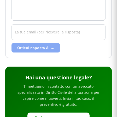
Ottieni risposta AI →
Hai
una questione legale
?
Ti mettiamo in contatto con un avvocato
specializzato in
Diritto Civile
della tua zona
per
capire come muoverti
. Invia il tuo caso: il
preventivo è gratuito.