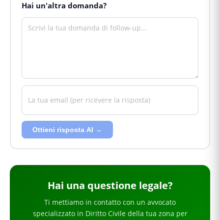
Hai un'altra domanda?
Ottieni risposta AI →
Hai
una questione legale
?
Ti mettiamo in contatto con un avvocato
specializzato in
Diritto Civile
della tua zona
per