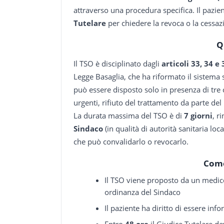
attraverso una procedura specifica. Il pazient
Tutelare
per chiedere la revoca o la cessaz
Q
Il TSO è disciplinato dagli
articoli 33, 34 e
Legge Basaglia, che ha riformato il sistema 
può essere disposto solo in presenza di tre 
urgenti, rifiuto del trattamento da parte del
La durata massima del TSO è di
7 giorni
, r
Sindaco
(in qualità di autorità sanitaria l
che può convalidarlo o revocarlo.
Come
Il TSO viene proposto da un medic
ordinanza del Sindaco
Il paziente ha diritto di essere inf
Entro
48 ore
il Giudice Tutelare de