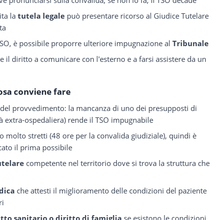
ita la
tutela legale
può presentare ricorso al Giudice Tutelare
ta
 TSO, è possibile proporre ulteriore impugnazione al
Tribunale
 il diritto a comunicare con l'esterno e a farsi assistere da un
osa conviene fare
del provvedimento: la mancanza di uno dei presupposti di
ità extra-ospedaliera) rende il TSO impugnabile
no molto stretti (48 ore per la convalida giudiziale), quindi è
ato il prima possibile
utelare
competente nel territorio dove si trova la struttura che
dica
che attesti il miglioramento delle condizioni del paziente
ri
itto sanitario o diritto di famiglia
se esistono le condizioni