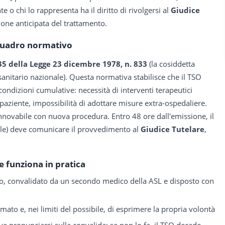
e o chi lo rappresenta ha il diritto di rivolgersi al
Giudice
ione anticipata del trattamento.
uadro normativo
 35 della Legge 23 dicembre 1978, n. 833
(la cosiddetta
sanitario nazionale). Questa normativa stabilisce che il TSO
condizioni cumulative: necessità di interventi terapeutici
 paziente, impossibilità di adottare misure extra-ospedaliere.
innovabile con nuova procedura. Entro 48 ore dall'emissione, il
ocale) deve comunicare il provvedimento al
Giudice Tutelare
,
 funziona in pratica
o, convalidato da un secondo medico della ASL e disposto con
ormato e, nei limiti del possibile, di esprimere la propria volontà
ve pronunciarsi sulla convalida; se non lo fa, il TSO decade