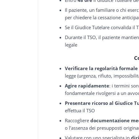
Il paziente, un familiare o chi eserc
per chiedere la cessazione anticipa
Se il Giudice Tutelare convalida il
Durante il TSO, il paziente mantiene
legale
C
Verificare la regolarità formale
legge (urgenza, rifiuto, impossibil
Agire rapidamente
: i termini so
fondamentale rivolgersi a un avvoc
Presentare ricorso al Giudice T
effettua il TSO
Raccogliere
documentazione me
o l'assenza dei presupposti origina
Valutare con uno specialista in
dir