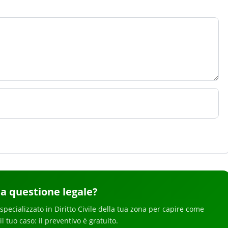
a questione legale
?
specializzato in
Diritto Civile
della tua zona
per
capire come
 il tuo caso: il preventivo è gratuito.