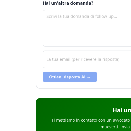
Hai un'altra domanda?
Ottieni risposta AI →
Hai
un
Ti mettiamo in contatto con un avvocato 
muoverti
. Invia