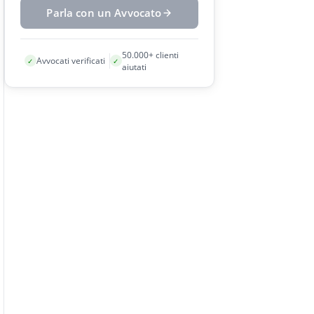
Parla con un Avvocato
50.000+ clienti
Avvocati verificati
✓
✓
aiutati