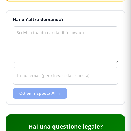
Hai un'altra domanda?
Ottieni risposta AI →
Hai
una questione legale
?