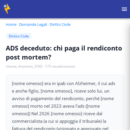
Home
·
Domande Legali
·
Diritto Civile
Diritto Civile
ADS deceduto: chi paga il rendiconto
post mortem?
Utente_Anonimo_3760
·
173
visualizzazioni
[nome omesso] era in ipab con Alzheimer, il cui ads
e anche figlio, [nome omesso], riceve solo lui, un
avviso di pagamento del rendiconto, perché [nome
omesso] morto nel 2023 aveva l'ads ([nome
omesso]) Nel 2026 [nome omesso] riceve dal
commercialista (a cui si appoggia il tribunale) la
fattura del rendiconto (visionato e approvato nel