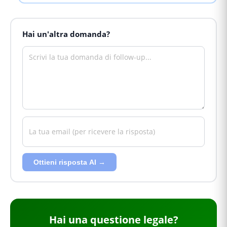
Hai un'altra domanda?
Ottieni risposta AI →
Hai
una questione legale
?