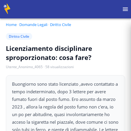
Home
·
Domande Legali
·
Diritto Civile
Diritto Civile
Licenziamento disciplinare
sproporzionato: cosa fare?
Utente_Anonimo_4065
·
58
visualizzazioni
Buongiorno sono stato licenziato ,avevo contattato a
tempo indeterminato, dopo 3 lettere per avere
fumato fuori dal posto fumo. Ero assunto da marzo
2023 , allora la regola del posto fumo non c'era, io
un po per abitudine, quasi involontariamente ho
acceso la sigaretta nel piazzale, dove comune ci sono
solo tubi in ferro, e niente di infiammabile. Le lettere