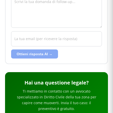
Ottieni risposta AI →
Hai
una questione legale
?
Ti mettiamo in contatto con un avvocato
specializzato in
Diritto Civile
della tua zona
per
capire come muoverti
. Invia il tuo caso: il
preventivo è gratuito.